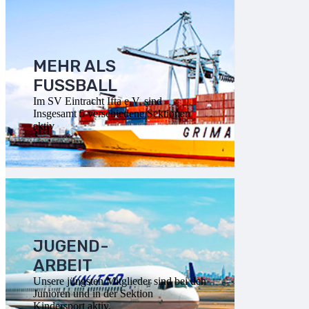
MEHR ALS
FUSSBALL
Im SV Eintracht Ifta e.V. sind
Insgesamt 5 verschiedene Sektionen
aktiv
JUGEND-
ARBEIT
Unsere jüngsten Mitglieder sind bei den
Junioren und in der Sektion
Kindersport aktiv.