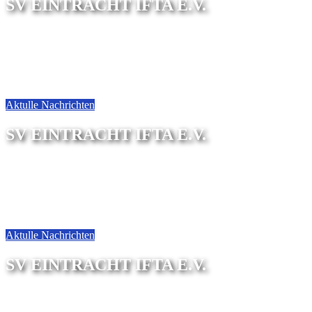
SV EINTRACHT IFTA E.V.
Sektion Gymnastik
Aktulle Nachrichten
SV EINTRACHT IFTA E.V.
Sektion Pilates
Aktulle Nachrichten
SV EINTRACHT IFTA E.V.
Kinder&Jugend