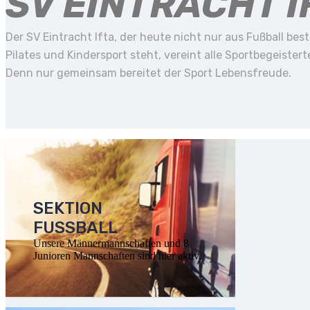
SV EINTRACHT IF
Der SV Eintracht Ifta, der heute nicht nur aus Fußball be
Pilates und Kindersport steht, vereint alle Sportbegeister
Denn nur gemeinsam bereitet der Sport Lebensfreude.
SEKTION
FUSSBALL
Unsere Männermannschaften und 8
Junioren Mannschaften sind hier aktiv.