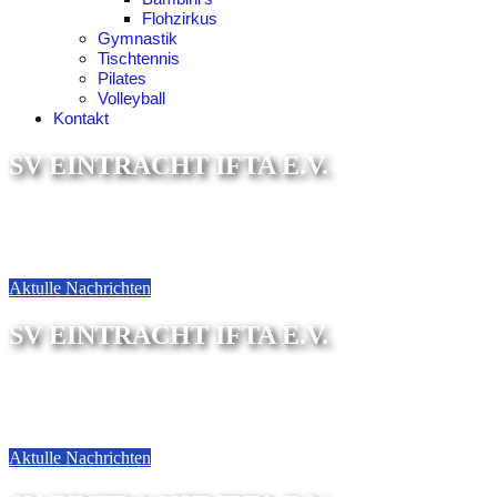
Flohzirkus
Gymnastik
Tischtennis
Pilates
Volleyball
Kontakt
SV EINTRACHT IFTA E.V.
Sektion Fußball
Aktulle Nachrichten
SV EINTRACHT IFTA E.V.
Sektion Tischtennis
Aktulle Nachrichten