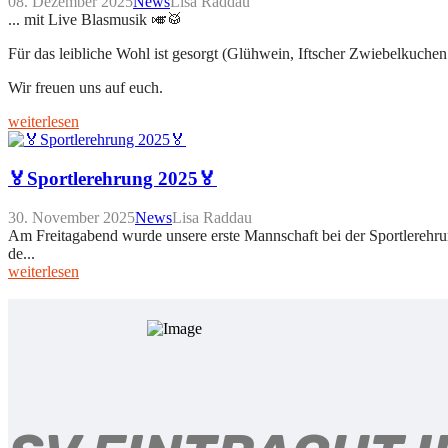
08. Dezember 2025
News
Lisa Raddau
... mit Live Blasmusik 🎺🥁
Für das leibliche Wohl ist gesorgt (Glühwein, Iftscher Zwiebelkuche
Wir freuen uns auf euch.
weiterlesen
🏅Sportlerehrung 2025🏅
30. November 2025
News
Lisa Raddau
Am Freitagabend wurde unsere erste Mannschaft bei der Sportlerehr
de...
weiterlesen